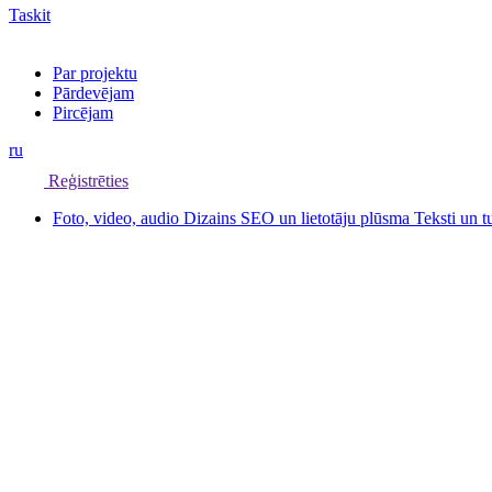
Taskit
Par projektu
Pārdevējam
Pircējam
ru
Reģistrēties
Foto, video, audio
Dizains
SEO un lietotāju plūsma
Teksti un 