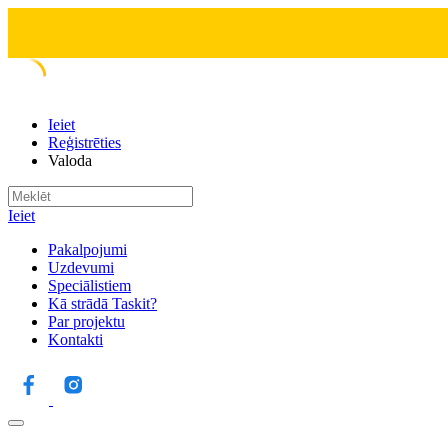
Ieiet
Reģistrēties
Valoda
Ieiet
Pakalpojumi
Uzdevumi
Speciālistiem
Kā strādā Taskit?
Par projektu
Kontakti