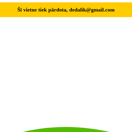
Šī vietne tiek pārdota,
dedalik@gmail.com