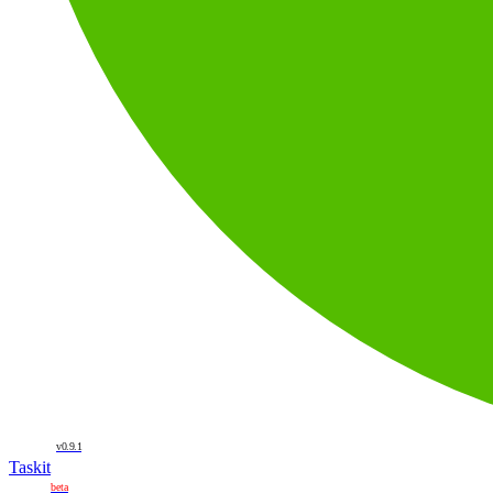
v0.9.1
Taskit
beta