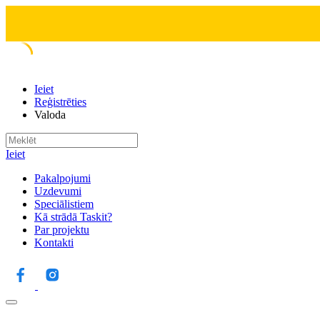
Ieiet
Reģistrēties
Valoda
Ieiet
Pakalpojumi
Uzdevumi
Speciālistiem
Kā strādā Taskit?
Par projektu
Kontakti