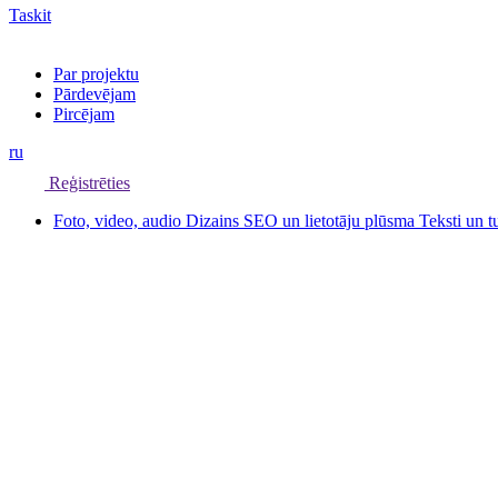
Taskit
Par projektu
Pārdevējam
Pircējam
ru
Reģistrēties
Foto, video, audio
Dizains
SEO un lietotāju plūsma
Teksti un 