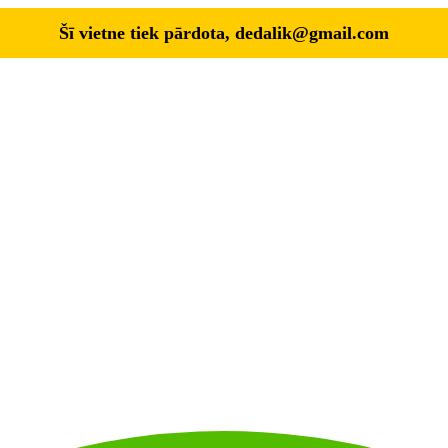
Šī vietne tiek pārdota,
dedalik@gmail.com