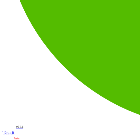
v0.9.1
Taskit
beta