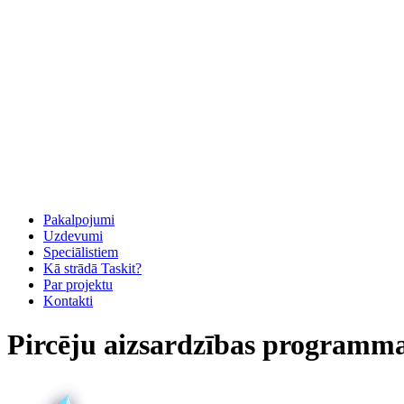
Pakalpojumi
Uzdevumi
Speciālistiem
Kā strādā Taskit?
Par projektu
Kontakti
Pircēju aizsardzības programm