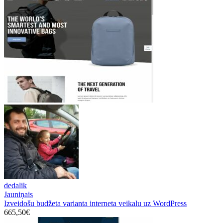
dedalik
Jauniņais
Izveidošu budžeta varianta interneta veikalu uz WordPress
665,50€