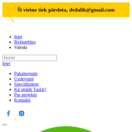
Šī vietne tiek pārdota,
dedalik@gmail.com
Ieiet
Reģistrēties
Valoda
Ieiet
Pakalpojumi
Uzdevumi
Speciālistiem
Kā strādā Taskit?
Par projektu
Kontakti