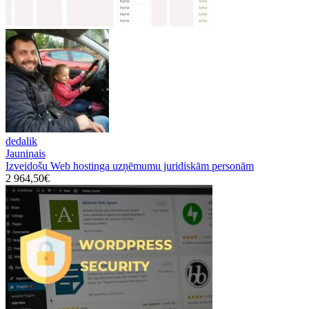
dedalik
Jauniņais
Izveidošu Web hostinga uzņēmumu juridiskām personām
2 964,50€