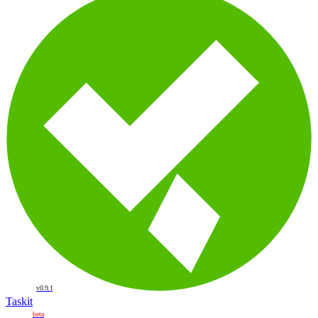
v0.9.1
Taskit
beta