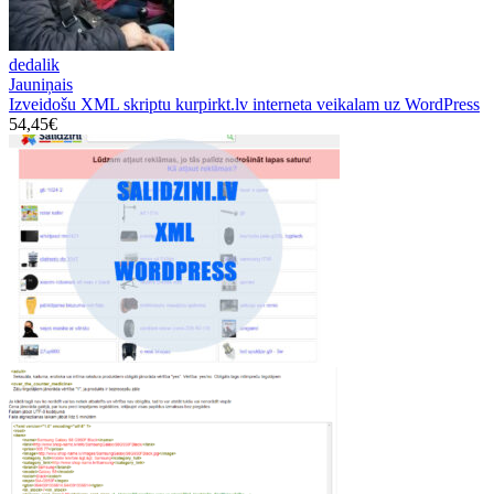
dedalik
Jauniņais
Izveidošu XML skriptu kurpirkt.lv interneta veikalam uz WordPress
54,45€