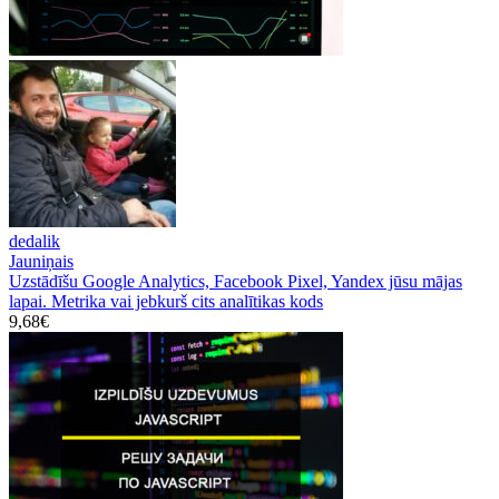
dedalik
Jauniņais
Uzstādīšu Google Analytics, Facebook Pixel, Yandex jūsu mājas
lapai. Metrika vai jebkurš cits analītikas kods
9,68€