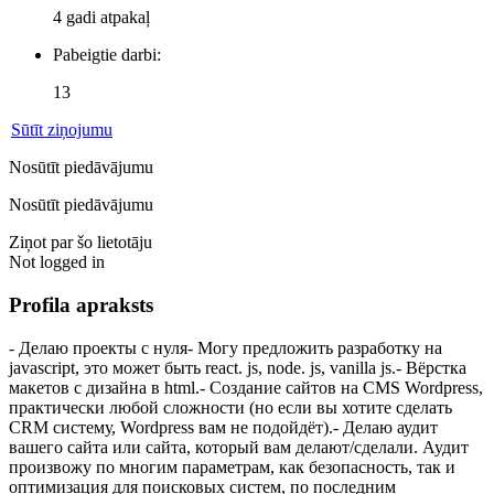
4 gadi atpakaļ
Pabeigtie darbi:
13
Sūtīt ziņojumu
Nosūtīt piedāvājumu
Nosūtīt piedāvājumu
Ziņot par šo lietotāju
Not logged in
Profila apraksts
- Делаю проекты с нуля- Могу предложить разработку на
javascript, это может быть react. js, node. js, vanilla js.- Вёрстка
макетов с дизайна в html.- Создание сайтов на CMS Wordpress,
практически любой сложности (но если вы хотите сделать
CRM систему, Wordpress вам не подойдёт).- Делаю аудит
вашего сайта или сайта, который вам делают/сделали. Аудит
произвожу по многим параметрам, как безопасность, так и
оптимизация для поисковых систем, по последним