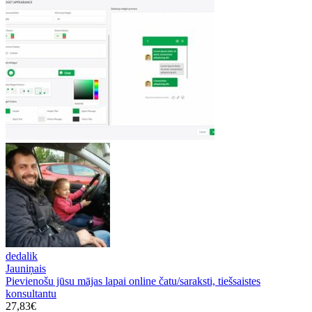
dedalik
Jauniņais
Pievienošu jūsu mājas lapai online čatu/saraksti, tiešsaistes
konsultantu
27,83€