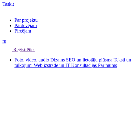
Taskit
Par projektu
Pārdevējam
Pircējam
ru
Reģistrēties
Foto, video, audio
Dizains
SEO un lietotāju plūsma
Teksti un
tulkojumi
Web izstrāde un IT
Konsultācijas
Par mums