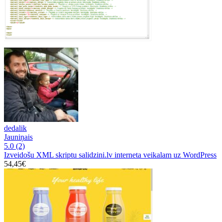
dedalik
Jauniņais
5.0
(2)
Izveidošu XML skriptu salidzini.lv interneta veikalam uz WordPress
54,45€