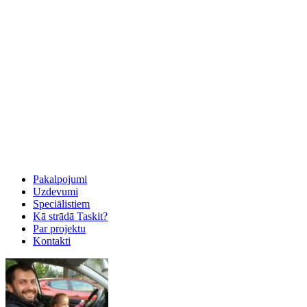
Pakalpojumi
Uzdevumi
Speciālistiem
Kā strādā Taskit?
Par projektu
Kontakti