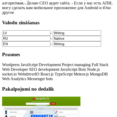
алгоритмам.- Делаю СЕО аудит сайта. - Если у вас есть АПИ,
могу сделать вам мобильное приложение для Android и iOsи
другое
Valodu zināšanas
-
-
-
Prasmes
Wordpress
JavaScript
Development
Project managing
Full Stack
Web Developer
SEO development
JavaScript Bots
Node.js
socket.io
WebdriverIO
React.js
TypeScript
Meteor.js
MongoDB
Web Analytics
Messenger bots
Pakalpojumi no dedalik