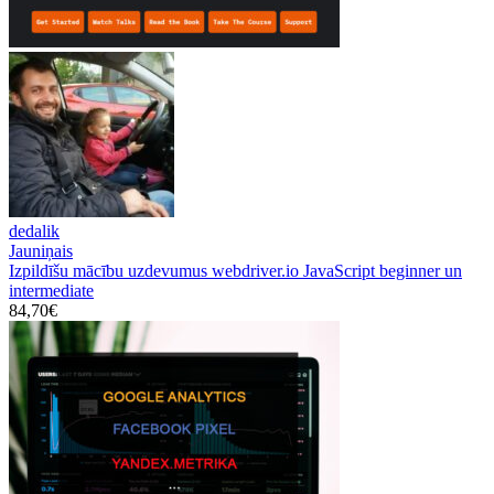
dedalik
Jauniņais
Izpildīšu mācību uzdevumus webdriver.io JavaScript beginner un
intermediate
84,70€