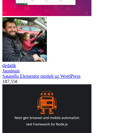
dedalik
Jauniņais
Sataisīšu Elementor moduli uz WordPress
187,55€