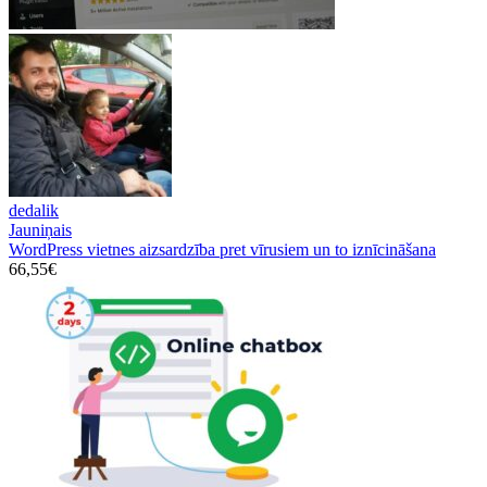
dedalik
Jauniņais
WordPress vietnes aizsardzība pret vīrusiem un to iznīcināšana
66,55€