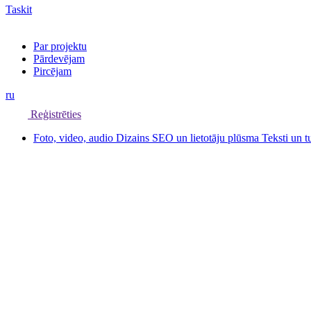
Taskit
Par projektu
Pārdevējam
Pircējam
ru
Reģistrēties
Foto, video, audio
Dizains
SEO un lietotāju plūsma
Teksti un 