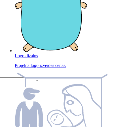
Logo dizains
Projekta logo izveides cenas.
-