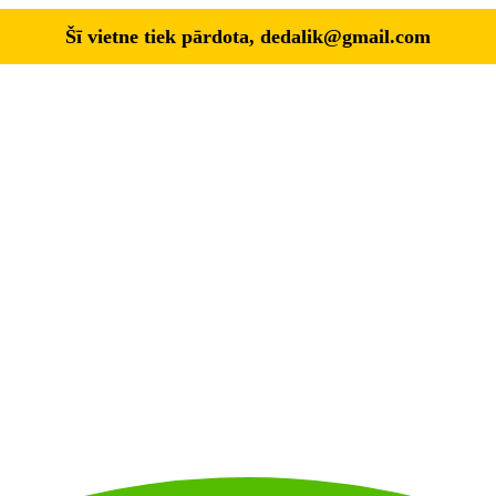
Šī vietne tiek pārdota,
dedalik@gmail.com