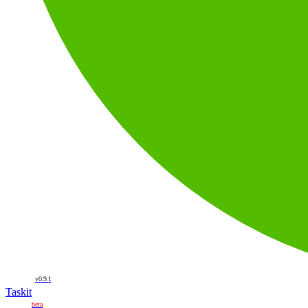
v0.9.1
Taskit
beta