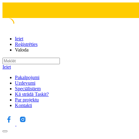
Ieiet
Reģistrēties
Valoda
Ieiet
Pakalpojumi
Uzdevumi
Speciālistiem
Kā strādā Taskit?
Par projektu
Kontakti