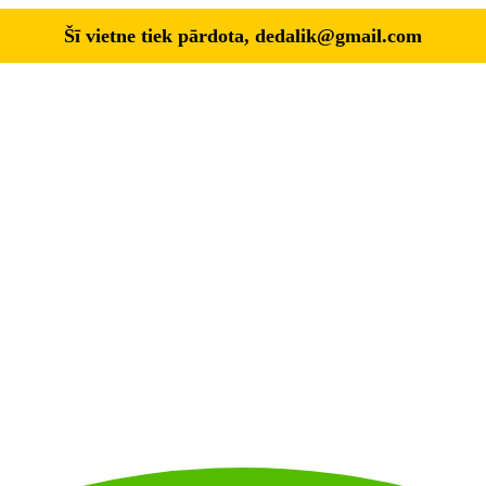
Šī vietne tiek pārdota,
dedalik@gmail.com