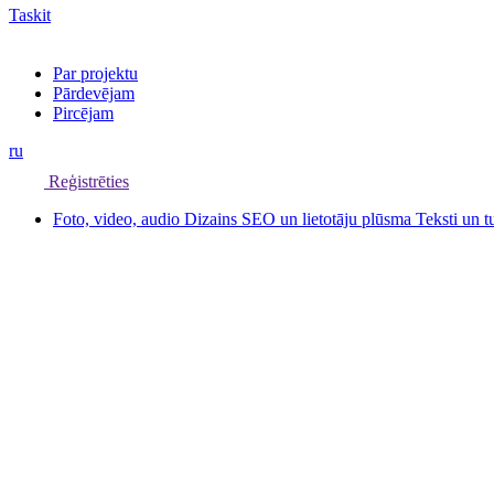
Taskit
Par projektu
Pārdevējam
Pircējam
ru
Reģistrēties
Foto, video, audio
Dizains
SEO un lietotāju plūsma
Teksti un 