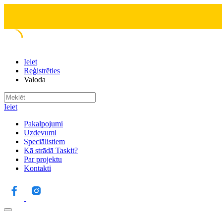
Ieiet
Reģistrēties
Valoda
Ieiet
Pakalpojumi
Uzdevumi
Speciālistiem
Kā strādā Taskit?
Par projektu
Kontakti