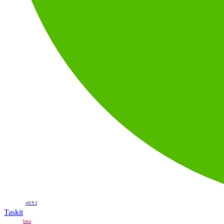
v0.9.1
Taskit
beta