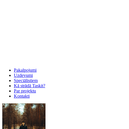
Pakalpojumi
Uzdevumi
Speciālistiem
Kā strādā Taskit?
Par projektu
Kontakti