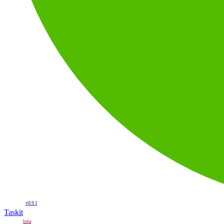
v0.9.1
Taskit
beta