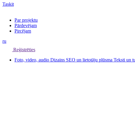
Taskit
Par projektu
Pārdevējam
Pircējam
ru
Reģistrēties
Foto, video, audio
Dizains
SEO un lietotāju plūsma
Teksti un 