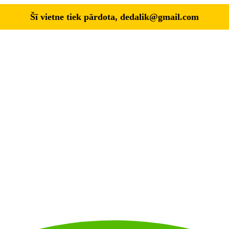
Šī vietne tiek pārdota,
dedalik@gmail.com