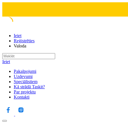
Ieiet
Reģistrēties
Valoda
Ieiet
Pakalpojumi
Uzdevumi
Speciālistiem
Kā strādā Taskit?
Par projektu
Kontakti