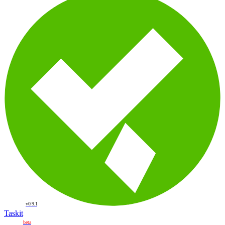
v0.9.1
Taskit
beta