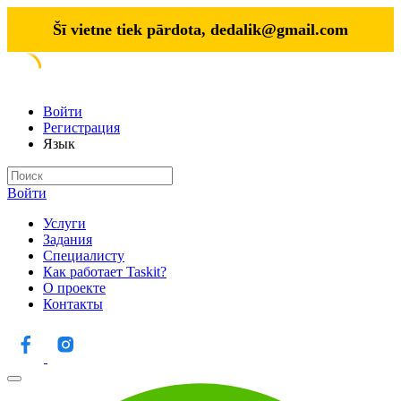
Šī vietne tiek pārdota,
dedalik@gmail.com
Войти
Регистрация
Язык
Войти
Услуги
Задания
Специалисту
Как работает Taskit?
О проекте
Контакты