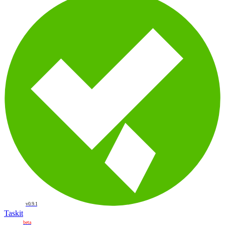
v0.9.1
Taskit
beta