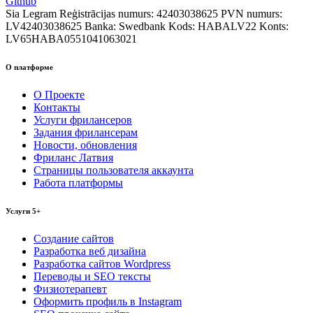
Github
Sia Legram
Reģistrācijas numurs: 42403038625
PVN numurs:
LV42403038625
Banka: Swedbank
Kods: HABALV22
Konts:
LV65HABA0551041063021
О платформе
О Проекте
Контакты
Услуги фрилансеров
Задания фрилансерам
Новости, обновления
Фриланс Латвия
Страницы пользователя аккаунта
Работа платформы
Услуги 5+
Создание сайтов
Разработка веб дизайна
Разработка сайтов Wordpress
Переводы и SEO тексты
Физиотерапевт
Оформить профиль в Instagram