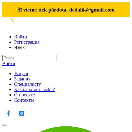
Šī vietne tiek pārdota,
dedalik@gmail.com
Войти
Регистрация
Язык
Войти
Услуги
Задания
Специалисту
Как работает Taskit?
О проекте
Контакты