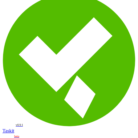
v0.9.1
Taskit
beta