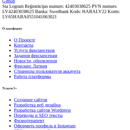
Github
Sia Legram
Reģistrācijas numurs: 42403038625
PVN numurs:
LV42403038625
Banka: Swedbank
Kods: HABALV22
Konts:
LV65HABA0551041063021
О платформе
О Проекте
Контакты
Услуги фрилансеров
Задания фрилансерам
Новости, обновления
Фриланс Латвия
Страницы пользователя аккаунта
Работа платформы
Услуги 5+
Создание сайтов
Разработка веб дизайна
Разработка сайтов Wordpress
Переводы и SEO тексты
Физиотерапевт
Оформить профиль в Instagram