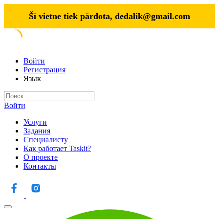
Šī vietne tiek pārdota,
dedalik@gmail.com
Войти
Регистрация
Язык
Войти
Услуги
Задания
Специалисту
Как работает Taskit?
О проекте
Контакты