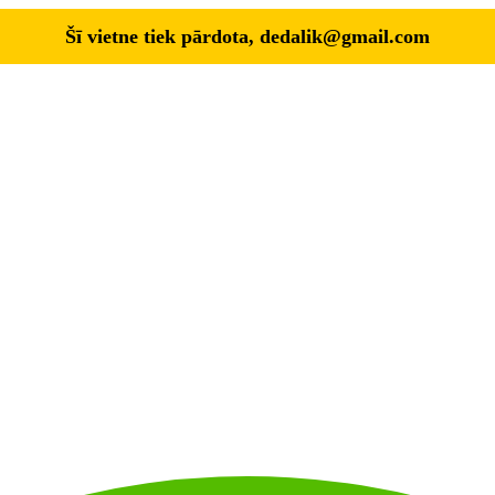
Šī vietne tiek pārdota,
dedalik@gmail.com