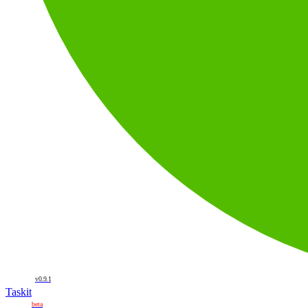
v0.9.1
Taskit
beta