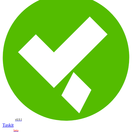
v0.9.1
Taskit
beta