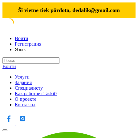
Šī vietne tiek pārdota,
dedalik@gmail.com
Войти
Регистрация
Язык
Войти
Услуги
Задания
Специалисту
Как работает Taskit?
О проекте
Контакты