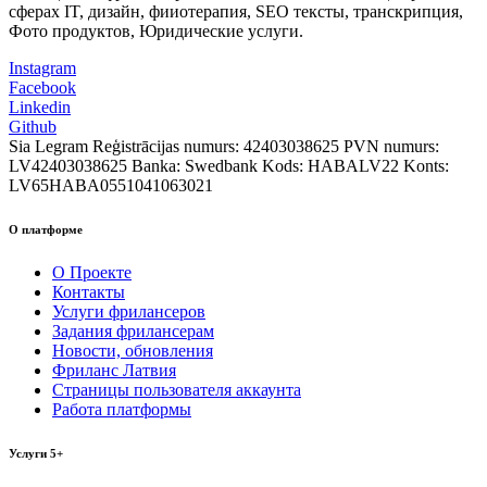
сферах IT, дизайн, фииотерапия, SEO тексты, транскрипция,
Фото продуктов, Юридические услуги.
Instagram
Facebook
Linkedin
Github
Sia Legram
Reģistrācijas numurs: 42403038625
PVN numurs:
LV42403038625
Banka: Swedbank
Kods: HABALV22
Konts:
LV65HABA0551041063021
О платформе
О Проекте
Контакты
Услуги фрилансеров
Задания фрилансерам
Новости, обновления
Фриланс Латвия
Страницы пользователя аккаунта
Работа платформы
Услуги 5+