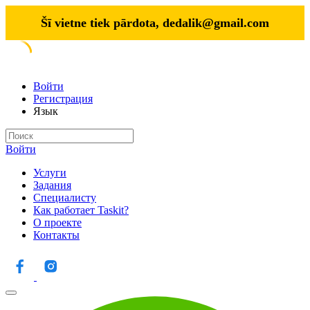
Šī vietne tiek pārdota,
dedalik@gmail.com
Войти
Регистрация
Язык
Войти
Услуги
Задания
Специалисту
Как работает Taskit?
О проекте
Контакты