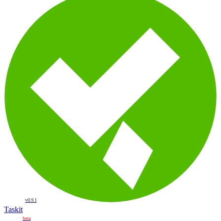
v0.9.1
Taskit
beta