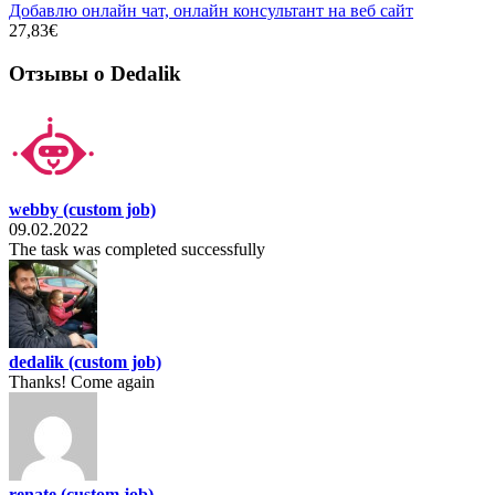
Добавлю онлайн чат, онлайн консультант на веб сайт
27,83€
Отзывы о Dedalik
webby
(custom job)
09.02.2022
The task was completed successfully
dedalik
(custom job)
Thanks! Come again
renate
(custom job)