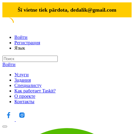
Šī vietne tiek pārdota,
dedalik@gmail.com
Войти
Регистрация
Язык
Войти
Услуги
Задания
Специалисту
Как работает Taskit?
О проекте
Контакты