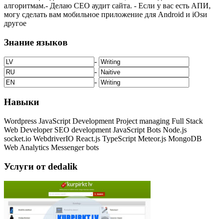
алгоритмам.- Делаю СЕО аудит сайта. - Если у вас есть АПИ,
могу сделать вам мобильное приложение для Android и iOsи
другое
Знание языков
-
-
-
Навыки
Wordpress
JavaScript
Development
Project managing
Full Stack
Web Developer
SEO development
JavaScript Bots
Node.js
socket.io
WebdriverIO
React.js
TypeScript
Meteor.js
MongoDB
Web Analytics
Messenger bots
Услуги от dedalik