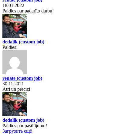
18.01.2022
Paldies par padarīto darbu!
dedalik
(custom job)
Paldies!
renate
(custom job)
30.11.2021
Ātri un precīzi
dedalik
(custom job)
Paldies par pasūtījumu!
Загрузить ещё