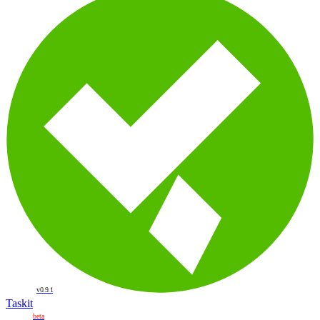
v0.9.1
Taskit
beta