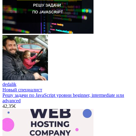
dedalik
Новый специалист
Решу задачи по JavaScript уровни beginner, intermediate или
advanced
42,35€