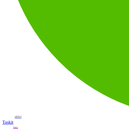
v0.9.1
Taskit
beta