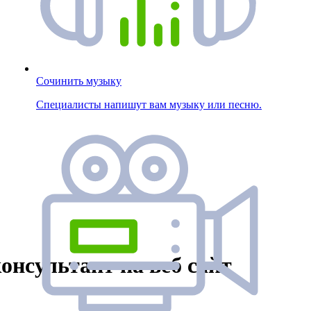
Сочинить музыку
Специалисты напишут вам музыку или песню.
онсультант на веб сайт