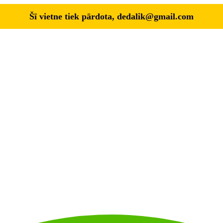
Šī vietne tiek pārdota,
dedalik@gmail.com